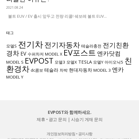
2021.08.24
볼트 EUV / EV 출시 앞두고 전량 리콜! 쉐보레 볼트 EUV...
태그
전기차
전기자동차
전기친환
모델S
테슬라충전
EV포스트
경차
엔카닷컴
EV
수퍼차저
MODEL X
EVPOST
친
TESLA
MODEL S
모델3
모델X
모델Y
아이오닉5
환경차
엔카
테슬라
현대자동차
dc콤보
차박
MODEL 3
MODEL Y
EVPOST와 함께하세요.
제휴 • 광고 문의
|
시승기 게재 문의
개인정보처리방침
•
공지사항