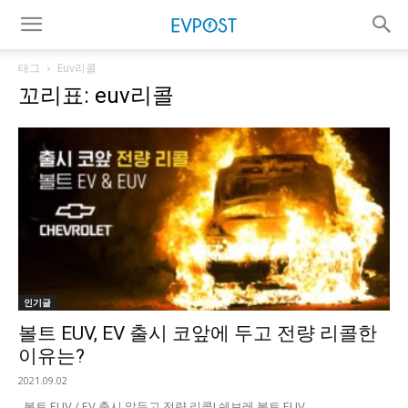
태그
Euv리콜
꼬리표: euv리콜
인기글
볼트 EUV, EV 출시 코앞에 두고 전량 리콜한
이유는?
2021.09.02
볼트 EUV / EV 출시 앞두고 전량 리콜! 쉐보레 볼트 EUV...