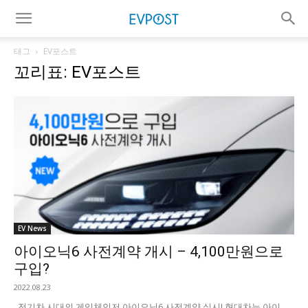
태그
EV포스트
꼬리표: EV포스트
EV News
아이오닉6 사전계약 개시 – 4,100만원으로
구입?
2022.08.23
전기차 시대의 게임체인저 아이오닉6 사전계약 실시! 현대차는 아이...