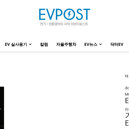
EV 실사용기
칼럼
자율주행차
EV뉴스
닥터EV
EVPOST
태
d
M
라