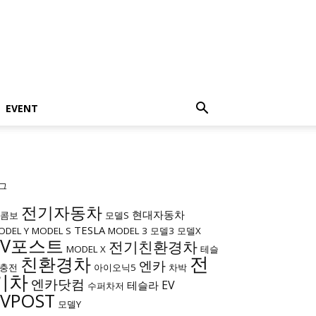
EVENT
그
전기자동차
현대자동차
c콤보
모델S
TESLA
ODEL Y
MODEL S
MODEL 3
모델3
모델X
EV포스트
전기친환경차
MODEL X
테슬
전
친환경차
엔카
충전
아이오닉5
차박
기차
엔카닷컴
EV
테슬라
수퍼차저
EVPOST
모델Y