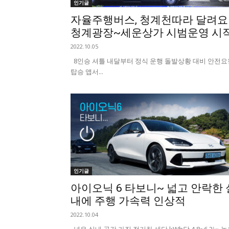
인기글
자율주행버스, 청계천따라 달려요
청계광장~세운상가 시범운영 시
2022.10.05
8인승 셔틀 내달부터 정식 운행 돌발상황 대비 안전요
탑승 앱서...
인기글
아이오닉 6 타보니~ 넓고 안락한 
내에 주행 가속력 인상적
2022.10.04