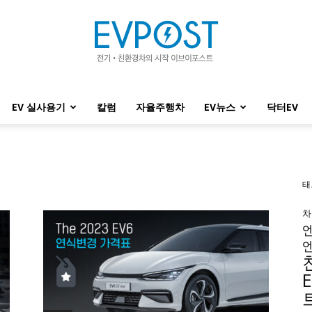
EV 실사용기
칼럼
자율주행차
EV뉴스
닥터EV
EVPOST
태
차