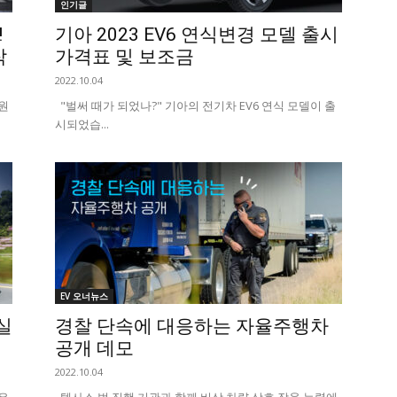
인기글
!
기아 2023 EV6 연식변경 모델 출시
작
가격표 및 보조금
2022.10.04
원
"벌써 때가 되었나?" 기아의 전기차 EV6 연식 모델이 출
시되었습...
EV 오너뉴스
실
경찰 단속에 대응하는 자율주행차
공개 데모
2022.10.04