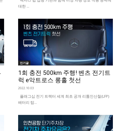
높은
텍사스 법 집행 기관과 함께 비상 차량 상호 작용 능력에
대한 ...
인기글
4
1회 충전 500km 주행! 벤츠 전기트
럭 e악트로스 롱홀 첫선
2022.10.03
플래그십 전기 트랙터 세계 최초 공개 리튬인산철(LFP)
배터리 탑...