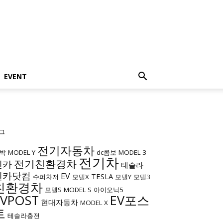
EVENT
그
전기자동차
박
MODEL Y
dc콤보
MODEL 3
전기차
전기친환경차
엔카
테슬라
엔카닷컴
EV
TESLA
수퍼차저
모델X
모델Y
모델3
친환경차
모델S
MODEL S
아이오닉5
EVPOST
EV포스
현대자동차
MODEL X
트
테슬라충전