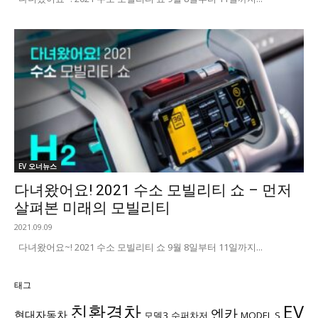
EV 오너뉴스
다녀왔어요! 2021 수소 모빌리티 쇼 – 먼저
살펴본 미래의 모빌리티
2021.09.09
다녀왔어요~! 2021 수소 모빌리티 쇼 9월 8일부터 11일까지...
태그
친환경차
EV
엔카
현대자동차
모델3
수퍼차저
MODEL S