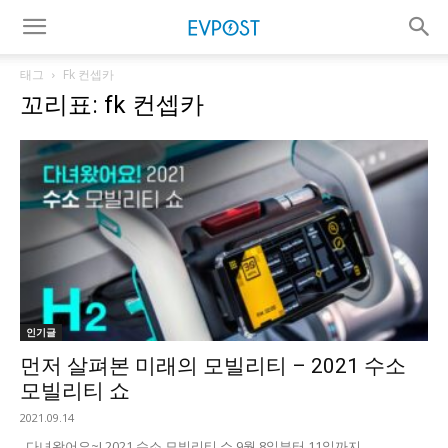
태그
Fk 컨셉카
꼬리표: fk 컨셉카
인기글
먼저 살펴본 미래의 모빌리티 – 2021 수소
모빌리티 쇼
2021.09.14
다녀왔어요~! 2021 수소 모빌리티 쇼 9월 8일부터 11일까지...