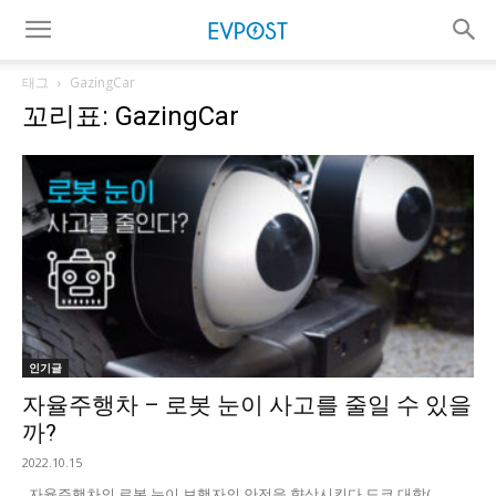
태그
GazingCar
꼬리표: GazingCar
인기글
자율주행차 – 로봇 눈이 사고를 줄일 수 있을
까?
2022.10.15
자율주행차의 로봇 눈이 보행자의 안전을 향상시킨다 도쿄 대학(...