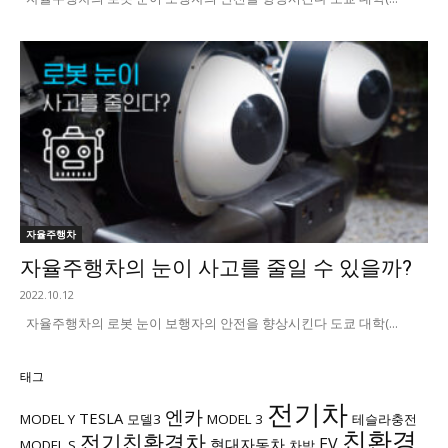
자율주행차
자율주행차의 눈이 사고를 줄일 수 있을까?
2022.10.12
자율주행차의 로봇 눈이 보행자의 안전을 향상시킨다 도쿄 대학(...
태그
전기차
엔카
TESLA
MODEL Y
모델3
MODEL 3
테슬라충전
친환경
전기친환경차
EV
현대자동차
MODEL S
차박