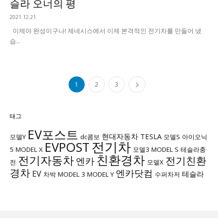
슬라 오너의 평
2021.12.21
이제야 완성이구나! 제네시스에서 이제 본격적인 전기차를 만들어 냈
습...
1
2
3
태그
EV포스트
현대자동차
TESLA
모델Y
dc콤보
모델S
아이오닉
전기차
EVPOST
5
MODEL X
모델3
MODEL S
테슬라충
친환경차
전기자동차
전기친환
엔카
전
모델X
경차
엔카닷컴
EV
테슬라
차박
MODEL 3
MODEL Y
수퍼차저