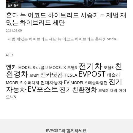
실사용기
혼다 뉴 어코드 하이브리드 시승기 – 제법 재
밌는 하이브리드 세단
2021.08.09
제법 재밌는 하이브리드 세단 뉴 어코드 하이브리드 혼다(Honda...
태그
전기차
친
엔카
MODEL 3
dc콤보
MODEL X
모델S
모델3
환경차
EVPOST
엔카닷컴
TESLA
테슬라
모델Y
전기
EV
현대자동차
MODEL S
수퍼차저
MODEL Y
테슬라충전
EV포스트
자동차
전기친환경차
모델X
차박
아이
오닉5
EVPOST와 함께하세요.