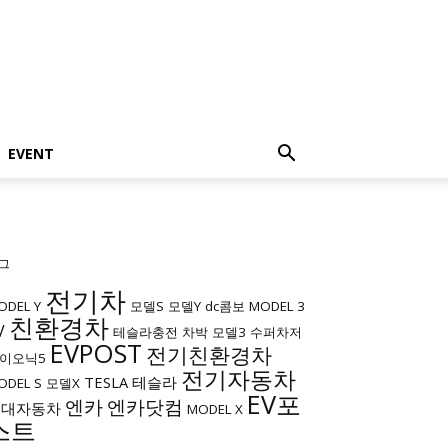
EVENT
그
전기차
ODEL Y
모델S
모델Y
dc콤보
MODEL 3
친환경차
V
테슬라충전
차박
모델3
수퍼차저
EVPOST
전기친환경차
이오닉5
전기자동차
TESLA
테슬라
ODEL S
모델X
EV포
엔카
엔카닷컴
현대자동차
MODEL X
스트