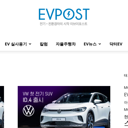
EV 실사용기
칼럼
자율주행차
EV뉴스
닥터EV
EVPOST
태
M
E
아
M