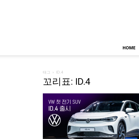
HOME
태그
ID.4
꼬리표: ID.4