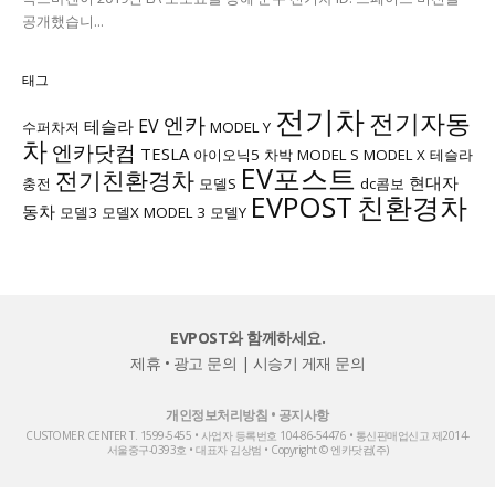
공개했습니...
태그
전기차
전기자동
엔카
EV
테슬라
수퍼차저
MODEL Y
차
엔카닷컴
TESLA
아이오닉5
차박
MODEL S
MODEL X
테슬라
EV포스트
전기친환경차
현대자
충전
모델S
dc콤보
EVPOST
친환경차
동차
모델3
모델X
MODEL 3
모델Y
EVPOST와 함께하세요.
제휴 • 광고 문의
|
시승기 게재 문의
개인정보처리방침
•
공지사항
CUSTOMER CENTER T. 1599-5455 • 사업자 등록번호 104-86-54476 • 통신판매업신고 제2014-
서울중구-0393호 • 대표자 김상범 • Copyright © 엔카닷컴(주)