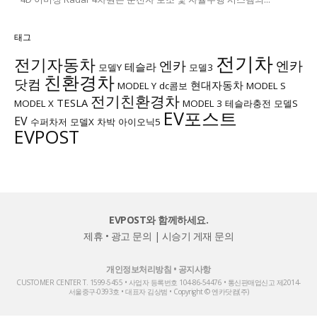
태그
전기차
전기자동차
엔카
엔카
테슬라
모델Y
모델3
친환경차
닷컴
현대자동차
MODEL Y
dc콤보
MODEL S
전기친환경차
TESLA
MODEL X
MODEL 3
테슬라충전
모델S
EV포스트
EV
수퍼차저
모델X
차박
아이오닉5
EVPOST
EVPOST와 함께하세요.
제휴 • 광고 문의
|
시승기 게재 문의
개인정보처리방침
•
공지사항
CUSTOMER CENTER T. 1599-5455 • 사업자 등록번호 104-86-54476 • 통신판매업신고 제2014-
서울중구-0393호 • 대표자 김상범 • Copyright © 엔카닷컴(주)