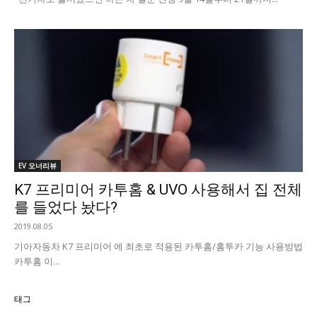
EV 오너리뷰
K7 프리미어 카투홈 & UVO 사용해서 집 전체
를 들었다 놨다?
2019.08.05
기아자동차 K7 프리미어 에 최초로 적용된 카투홈/홈투카 기능 사용방법 ​
카투홈 이...
태그