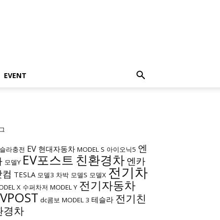
EVENT
그
엔
EV
현대자동차
슬라충전
MODEL S
아이오닉5
EV포스트
친환경차
카
엔카
모델Y
전기차
닷컴
TESLA
모델3
차박
모델S
모델X
전기자동차
ODEL X
수퍼차저
MODEL Y
EVPOST
전기친
테슬라
dc콤보
MODEL 3
환경차