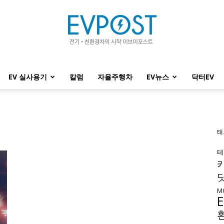
EV 실사용기
칼럼
자율주행차
EV뉴스
닥터EV
EVPOST
태
테
M