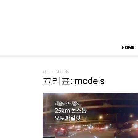
HOME
태그
Models
꼬리표: models