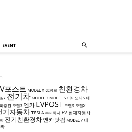
EVENT
그
EV포스트
친환경차
MODEL X
dc콤보
전기차
델Y
MODEL 3
MODEL S
아이오닉5
테
EVPOST
엔카
라충전
모델3
모델S
모델X
전기자동차
EV
TESLA
현대자동차
수퍼차저
전기친환경차
엔카닷컴
테
박
MODEL Y
슬라