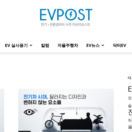
EV 실사용기
칼럼
자율주행차
EV뉴스
닥터EV
EVPOST
태
모
슬
차