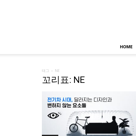
HOME
태그
NE
꼬리표: NE