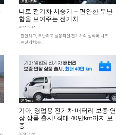
EV 오너리뷰
난
니로 전기차 시승기 – 편안한 무난
함을 보여주는 전기차
2022.08.12
편안하고, 무난하고 실용적인 전기차의 실학파 니로
EV(전기차)는...
EV News
렌
기아, 영업용 전기차 배터리 보증 연
장 상품 출시! 최대 40만km까지 보
증
2020.08.26
이어