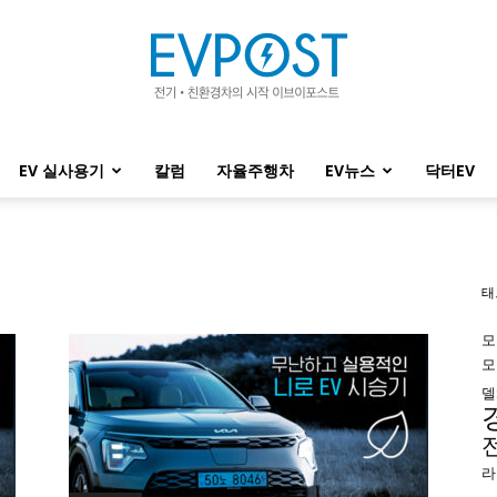
EV 실사용기
칼럼
자율주행차
EV뉴스
닥터EV
EVPOST
태
모
모
델
라