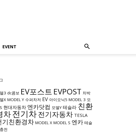
EVENT
그
EV포스트
EVPOST
델3
dc콤보
차박
EV
델X
MODEL Y
수퍼차저
아이오닉5
MODEL 3
모
친환
엔카닷컴
현대자동차
테슬라
S
모델Y
전기차
경차
전기자동차
TESLA
전기친환경차
엔카
MODEL X
MODEL S
테슬
충전