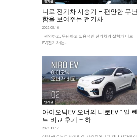
인기글
니로 전기차 시승기 – 편안한 무
함을 보여주는 전기차
2022.08.16
편안하고, 무난하고 실용적인 전기차의 실학파 니로
EV(전기차)는...
인기글
아이오닉EV 오너의 니로EV 1일 
트 비교 후기 – 하
2021.11.12
여러분! 오늘도 반가워요! 샤오진입니다. ​지난 시간에 