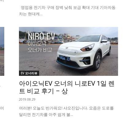
영업용 전기차 구매 장벽 낮춰 보급 확대 기대 기아자동
차는 현대캐...
EV 오너리뷰
렌
아이오닉EV 오너의 니로EV 1일 렌
트 비교 후기 – 상
2019.08.29
이어
여러분! 오늘도 반가워요! 샤오진입니다. 요즘은 도로를
달리면 전기차를 아주 쉽게 볼...