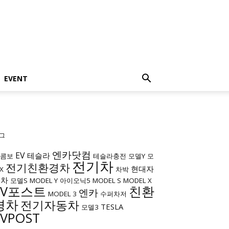
EVENT
그
엔카닷컴
EV
테슬라
c콤보
테슬라충전
모델Y
모
전기차
전기친환경차
현대자
X
차박
동차
모델S
MODEL Y
아이오닉5
MODEL S
MODEL X
EV포스트
친환
엔카
MODEL 3
수퍼차저
경차
전기자동차
TESLA
모델3
EVPOST