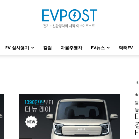
EV 실사용기
칼럼
자율주행차
EV뉴스
닥터EV
EVPOST
태
d
델