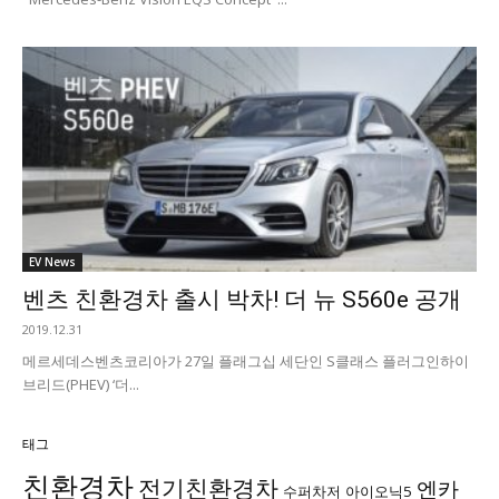
EV News
벤츠 친환경차 출시 박차! 더 뉴 S560e 공개
2019.12.31
메르세데스벤츠코리아가 27일 플래그십 세단인 S클래스 플러그인하이
브리드(PHEV) ‘더...
태그
친환경차
전기친환경차
엔카
수퍼차저
아이오닉5