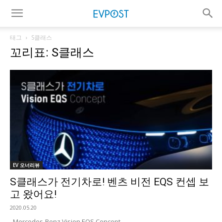
태그
S클래스
꼬리표: S클래스
EV 오너리뷰
S클래스가 전기차로! 벤츠 비전 EQS 컨셉 보
고 왔어요!
2020.05.20
Mercedes-Benz Vision EQS Concept ...