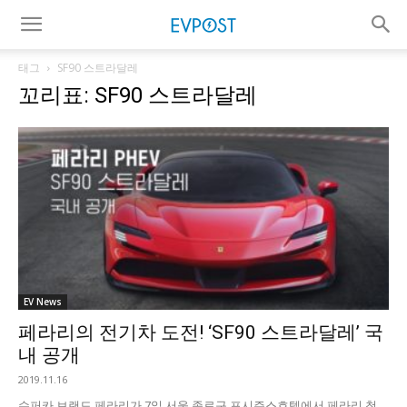
태그
SF90 스트라달레
꼬리표: SF90 스트라달레
EV News
페라리의 전기차 도전! ‘SF90 스트라달레’ 국
내 공개
2019.11.16
슈퍼카 브랜드 페라리가 7일 서울 종로구 포시즌스호텔에서 페라리 첫