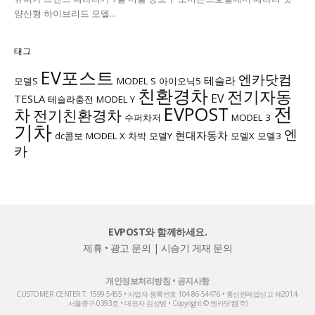
양산형 하이브리드 모델...
태그
EV포스트
엔카닷컴
테슬라
모델S
MODEL S
아이오닉5
친환경차
전기자동
EV
TESLA
테슬라충전
MODEL Y
전
EVPOST
차
전기친환경차
수퍼차저
MODEL 3
기차
엔
현대자동차
dc콤보
MODEL X
차박
모델Y
모델X
모델3
카
EVPOST와 함께하세요.
제휴 • 광고 문의
|
시승기 게재 문의
개인정보처리방침
•
공지사항
CUSTOMER CENTER T. 1599-5455 • 사업자 등록번호 104-86-54476 • 통신판매업신고 제2014-
서울중구-0393호 • 대표자 김상범 • Copyright © 엔카닷컴(주)