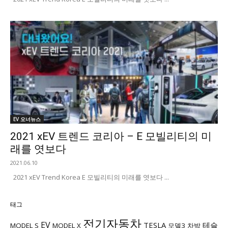
EV 오너뉴스
2021 xEV 트렌드 코리아 – E 모빌리티의 미
래를 엿보다
2021.06.10
2021 xEV Trend Korea E 모빌리티의 미래를 엿보다 ...
태그
전기자동차
EV
TESLA
테슬
MODEL S
MODEL X
모델3
차박