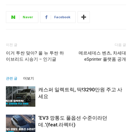
Naver
Facebook
이전 글
다음 글
이거 투싼 맞아? 올 뉴 투싼 하
메르세데스 벤츠, 차세대
이브리드 시승기 – 인기글
eSprinter 플랫폼 공개
관련 글
더보기
캐스퍼 일렉트릭, 딱!3290만원 주고 사
세요
‘EV3 깡통도 풀옵션 수준이라던
데..'(feat.라펙터)