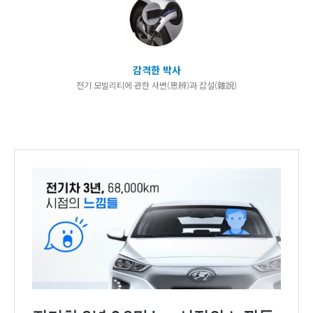
감격한 박사
전기 모빌리티에 관한 사변(思辨)과 잡설(雜說)