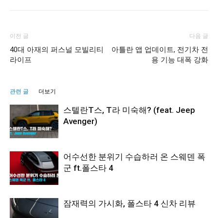
이전 글
다음 글
40대 아재의 퍼스널 모빌리티
아틀란 앱 업데이트, 전기차 전
라이프
용 기능 대폭 강화
관련 글
더보기
스텔란T스, T라 미숙해? (feat. Jeep
Avenger)
어수선한 분위기 수습하러 온 스웨덴 폭
군 ft.폴스타 4
잠재력의 가시화, 폴스타 4 신차 리뷰