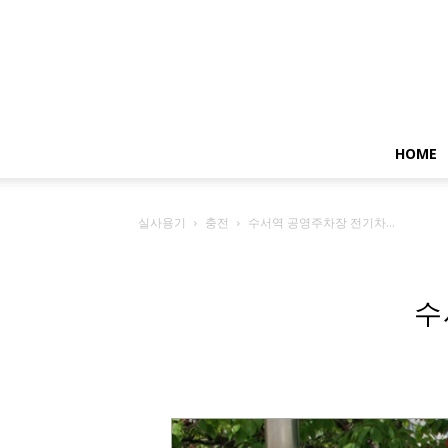
HOME
실사용기
충전
수서역 공영주차장 전기차...
수