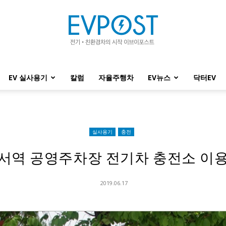
EV 실사용기
칼럼
자율주행차
EV뉴스
닥터EV
EVPOST
실사용기
충전
서역 공영주차장 전기차 충전소 이
2019.06.17