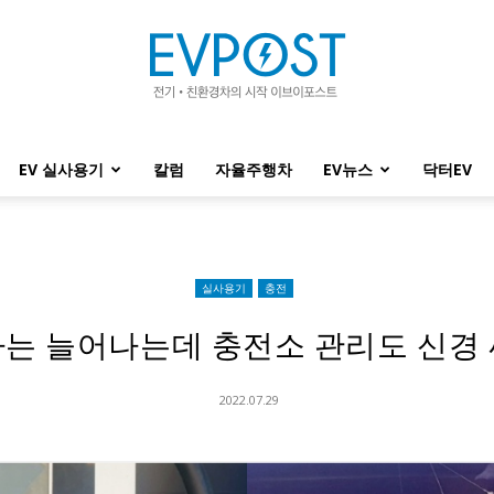
EV 실사용기
칼럼
자율주행차
EV뉴스
닥터EV
EVPOST
실사용기
충전
는 늘어나는데 충전소 관리도 신경
2022.07.29