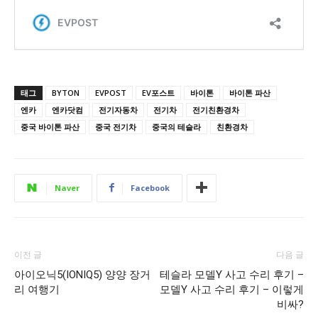
태그
BYTON
EVPOST
EV포스트
바이톤
바이톤 파산
엔카
엔카닷컴
전기자동차
전기차
전기친환경차
중국 바이톤 파산
중국 전기차
중국의 테슬라
친환경차
Naver
Facebook
이전 글
다음 글
아이오닉5(IONIQ5) 양양 장거
테슬라 모델Y 사고 수리 후기 –
리 여행기
모델Y 사고 수리 후기 – 이렇게
비싸?