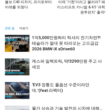
볼보 C40 리차지, 과거로부터
이제 ‘기현’이라고 불러라? 페
미래를 되찾다.
이스리프트 카니발 & K5 ’과학
원투펀치’ 출격!
관련 글
더보기
1억5,000만원짜리 럭셔리 전기차란?!
테슬라가 절대 못 따라오는 고으급감
2026 BMW iX xDrive60
캐스퍼 일렉트릭, 딱!3290만원 주고 사
세요
‘EV3 깡통도 풀옵션 수준이라던
데..'(feat.라펙터)
물가 상승과 기술 발전의 시차에 대해 ,