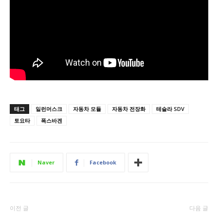
태그
일런머스크
자동차 모듈
자동차 전장화
테슬라 SDV
토요타
폭스바겐
Naver
Facebook
이전 글
다음 글