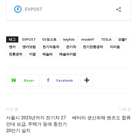
태그
EVPOST
EV포스트
keyfob
modelY
TESLA
모델Y
엔카
엔카닷컴
전기자동차
전기차
전기친환경차
지미림
친환경차
키팝
테슬라
테슬라키팝
Naver
Facebook
이전 글
다음 글
서울시 2025년까지 전기차 27
배터리 생산위해 벤츠도 합류
만대 보급, 주택가 등에 충전기
20만기 설치