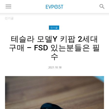
인기글
인기글
테슬라 모델Y 키팝 2세대
구매 – FSD 있는분들은 필
수
2021.10.18