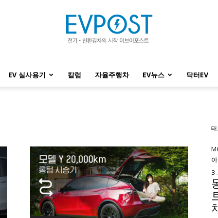
EV 실사용기
칼럼
자율주행차
EV뉴스
닥터EV
EVPOST
태
M
아
3