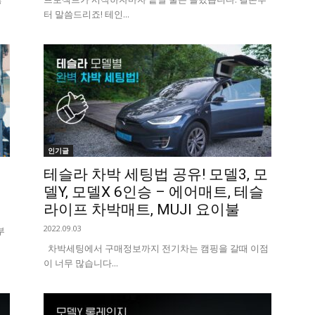
터 말씀드리죠! 테인...
인기글
테슬라 차박 세팅법 공유! 모델3, 모
델Y, 모델X 6인승 – 에어매트, 테슬
라이프 차박매트, MUJI 요이불
2022.09.03
부
차박세팅에서 구매정보까지 전기차는 캠핑을 갈때 이점
이 너무 많습니다...