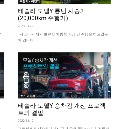
주행기 • 여행기
테슬라 모델Y 롱텀 시승기
(20,000km 주행기)
2023.01.22
않
지금까지 제가 보유한 차량중 가장 긴 주행을 하고있는
차 입니다....
EV 오너리뷰
테슬라 모델Y 승차감 개선 프로젝
트의 결말
2022.11.17
않
​ 프로젝트가 시작하자마자 끝날 줄은 몰랐습니다. 결론부