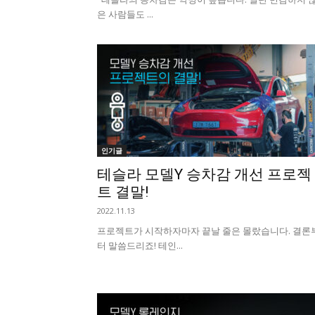
은 사람들도 ...
인기글
테슬라 모델Y 승차감 개선 프로젝
트 결말!
2022.11.13
​ 프로젝트가 시작하자마자 끝날 줄은 몰랐습니다. 결론
터 말씀드리죠! 테인...