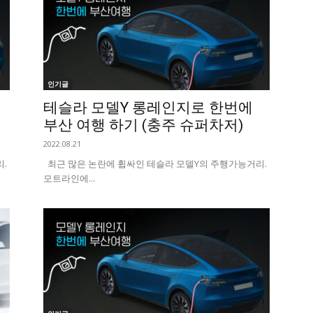
인기글
테슬라 모델Y 롱레인지로 한번에
부산 여행 하기 (충주 슈퍼차저)
2022.08.21
.
최근 많은 논란에 휩싸인 테슬라 모델Y의 주행가능거리.
모트라인에...