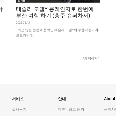
인기글
야
테슬라 모델Y 롱레인지로 한번에
부산 여행 하기 (충주 슈퍼차저)
2022.05.13
지
최근 많은 논란에 휩싸인 테슬라 모델Y의 주행가능거리.
모트라인에...
4의 페이지 1
서비스
안내
About
실사용기
제휴 • 광고 문의
공지사