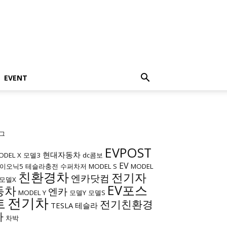
EVENT
그
EVPOST
현대자동차
ODEL X
모델3
dc콤보
EV
이오닉5
테슬라충전
수퍼차저
MODEL S
MODEL
친환경차
전기자
엔카닷컴
모델X
EV포스
동차
엔카
MODEL Y
모델Y
모델S
전기차
트
전기친환경
TESLA
테슬라
차
차박