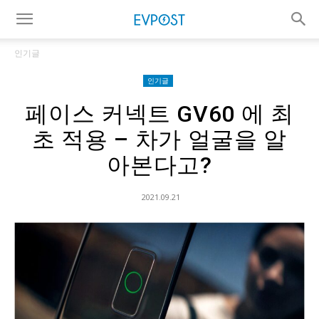
인기글
인기글
페이스 커넥트 GV60 에 최
초 적용 – 차가 얼굴을 알
아본다고?
2021.09.21