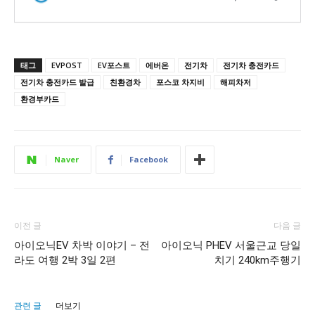
태그
EVPOST
EV포스트
에버온
전기차
전기차 충전카드
전기차 충전카드 발급
친환경차
포스코 차지비
해피차저
환경부카드
Naver
Facebook
이전 글
다음 글
아이오닉EV 차박 이야기 – 전
아이오닉 PHEV 서울근교 당일
라도 여행 2박 3일 2편
치기 240km주행기
관련 글
더보기