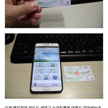
이제 해피차저 카드도 생겼고 스마트폰에 어플도 깔아놨는데