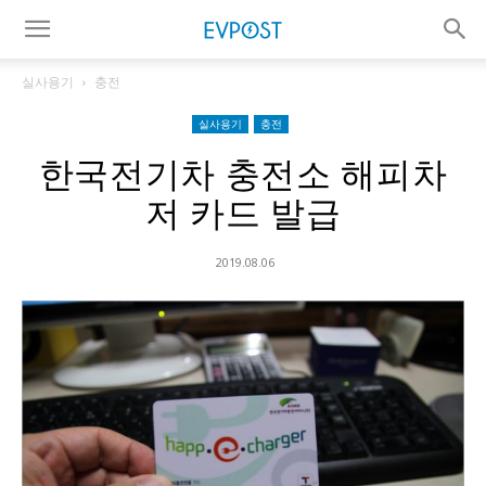
실사용기
충전
실사용기
충전
한국전기차 충전소 해피차
저 카드 발급
2019.08.06