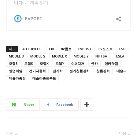
태그
AUTOPILOT
CBI
dc콤보
EVPOST
EV포스트
FSD
MODEL 3
MODEL S
MODEL X
MODEL Y
NHTSA
TESLA
모델3
모델S
모델X
모델Y
수퍼차저
엔카
엔카닷컴
영업비밀
전기자동차
전기차
전기친환경차
친환경차
테슬라
테슬라충전
테슬라충전속도
Naver
Facebook
이전 글
다음 글