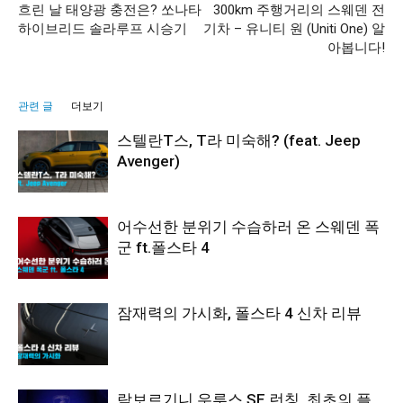
흐린 날 태양광 충전은? 쏘나타
300km 주행거리의 스웨덴 전
하이브리드 솔라루프 시승기
기차 – 유니티 원 (Uniti One) 알
아봅니다!
관련 글
더보기
스텔란T스, T라 미숙해? (feat. Jeep
Avenger)
어수선한 분위기 수습하러 온 스웨덴 폭
군 ft.폴스타 4
잠재력의 가시화, 폴스타 4 신차 리뷰
람보르기니 우루스 SE 런칭, 최초의 플