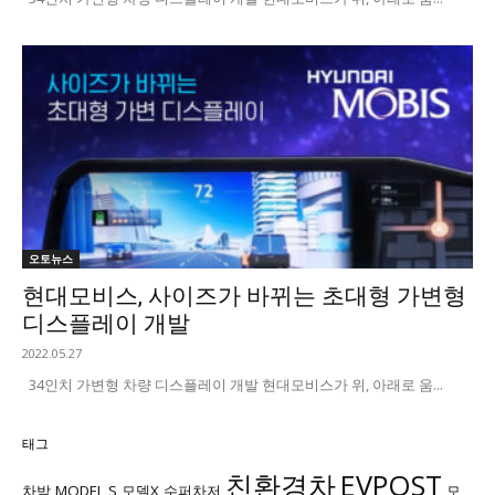
오토뉴스
현대모비스, 사이즈가 바뀌는 초대형 가변형
디스플레이 개발
2022.05.27
34인치 가변형 차량 디스플레이 개발 현대모비스가 위, 아래로 움...
태그
친환경차
EVPOST
차박
MODEL S
모델X
수퍼차저
모