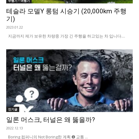
주행기 • 여행기
테슬라 모델Y 롱텀 시승기 (20,000km 주행
기)
2023.01.22
지금까지 제가 보유한 차량중 가장 긴 주행을 하고있는 차 입니다....
인기글
일론 머스크, 터널은 왜 뚫을까?
2022.12.13
Boring 컴퍼니의 Not Boring한 계획 ➊ 교통 ...