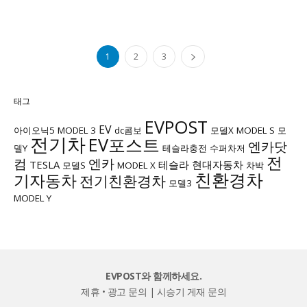
1
2
3
태그
EVPOST
EV
아이오닉5
MODEL 3
dc콤보
모델X
MODEL S
모
전기차
EV포스트
엔카닷
델Y
테슬라충전
수퍼차저
전
컴
엔카
TESLA
테슬라
현대자동차
모델S
MODEL X
차박
친환경차
기자동차
전기친환경차
모델3
MODEL Y
EVPOST와 함께하세요.
제휴 • 광고 문의
|
시승기 게재 문의