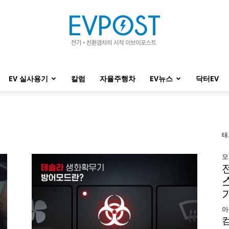
EV 실사용기
칼럼
자율주행차
EV뉴스
닥터EV
EVPOST
태
모
아