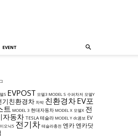
EVENT
그
EVPOST
델S
모델3
MODEL S
수퍼차저
모델Y
친환경차
EV포
전기친환경차
차박
스트
전
현대자동차
MODEL 3
MODEL X
모델X
기자동차
EV
TESLA
테슬라
MODEL Y
dc콤보
전기차
엔카
엔카닷
이오닉5
테슬라충전
컴