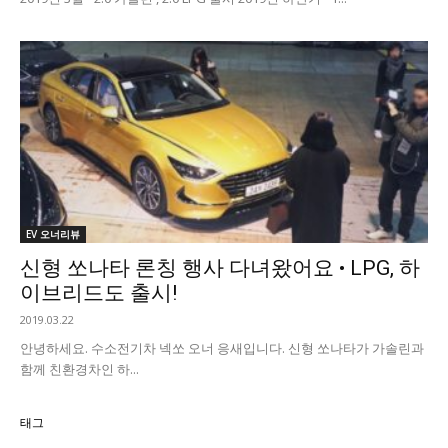
EV 오너리뷰
신형 쏘나타 론칭 행사 다녀왔어요 • LPG, 하
이브리드도 출시!
2019.03.22
안녕하세요. 수소전기차 넥쏘 오너 응새입니다. 신형 쏘나타가 가솔린과
함께 친환경차인 하...
태그