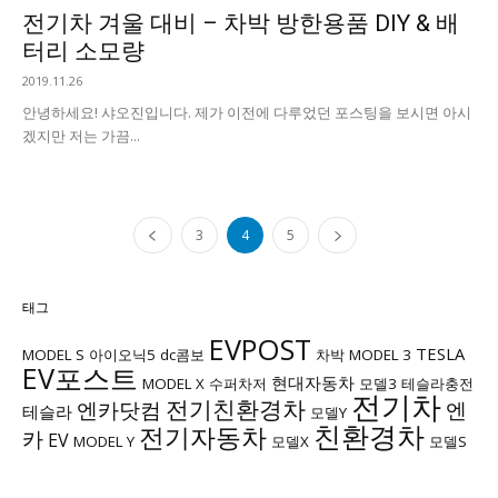
전기차 겨울 대비 – 차박 방한용품 DIY & 배
터리 소모량
2019.11.26
안녕하세요! 샤오진입니다. 제가 이전에 다루었던 포스팅을 보시면 아시
겠지만 저는 가끔...
3
4
5
태그
EVPOST
TESLA
MODEL S
아이오닉5
dc콤보
차박
MODEL 3
EV포스트
현대자동차
MODEL X
수퍼차저
모델3
테슬라충전
전기차
전기친환경차
엔카닷컴
엔
테슬라
모델Y
친환경차
전기자동차
카
EV
MODEL Y
모델X
모델S