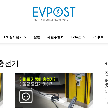
EV 실사용기
칼럼
자율주행차
EV뉴스
닥터EV
EVPOST
 충전기
태
충
차
아
T