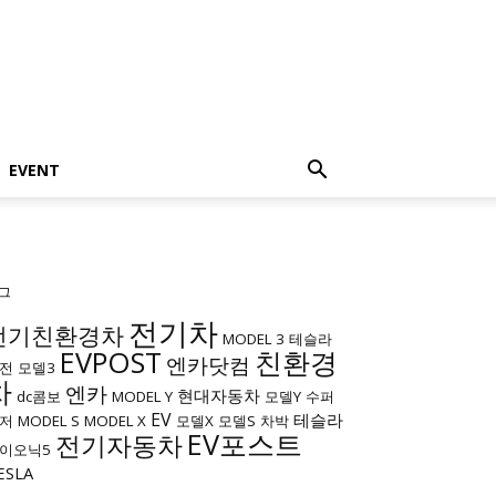
EVENT
그
전기차
전기친환경차
MODEL 3
테슬라
EVPOST
친환경
엔카닷컴
전
모델3
차
엔카
현대자동차
dc콤보
MODEL Y
모델Y
수퍼
EV
테슬라
저
MODEL S
MODEL X
모델X
모델S
차박
EV포스트
전기자동차
이오닉5
ESLA