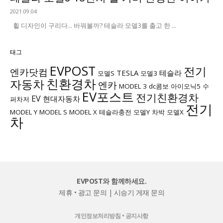
2021.09.04
휠 디자인이 구리다... 바꿔볼까? 테슬라 모델3를 출고 한 ...
태그
EVPOST
전기
엔카닷컴
TESLA
테슬라
모델S
모델3
친환경차
자동차
엔카
MODEL 3
dc콤보
아이오닉5
수
EV포스트
전기친환경차
EV
현대자동차
퍼차저
전기
MODEL Y
MODEL S
MODEL X
테슬라충전
모델Y
차박
모델X
차
EVPOST와 함께하세요.
제휴 • 광고 문의
|
시승기 게재 문의
개인정보처리방침
•
공지사항