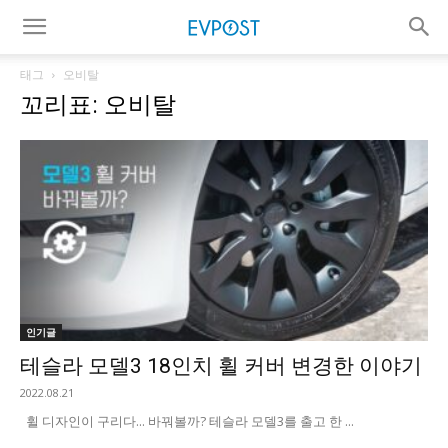
태그
오비탈
꼬리표: 오비탈
인기글
테슬라 모델3 18인치 휠 커버 변경한 이야기
2022.08.21
휠 디자인이 구리다... 바꿔볼까? 테슬라 모델3를 출고 한 ...