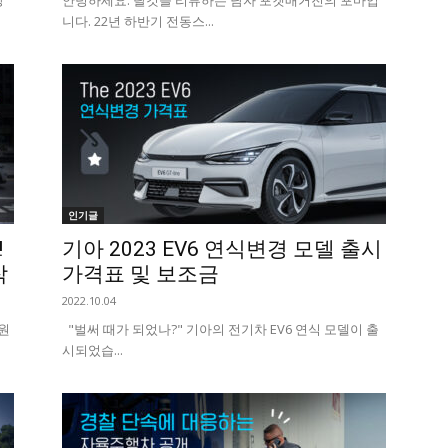
방
안녕하세요. 탈것을 리뷰하는 남자 포켓매거진의 포마입
니다. 22년 하반기 전동스...
인기글
!
기아 2023 EV6 연식변경 모델 출시
작
가격표 및 보조금
2022.10.04
원
"벌써 때가 되었나?" 기아의 전기차 EV6 연식 모델이 출
시되었습...