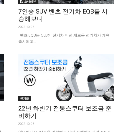
EV 오너리뷰
심
7인승 SUV 벤츠 전기차 EQB를 시
승해보니
2022.10.05
벤츠 EQB는 GLB의 전기차 버전 새로운 전기차가 계속
출시되고...
인기글
22년 하반기 전동스쿠터 보조금 준
비하기
2022.10.05