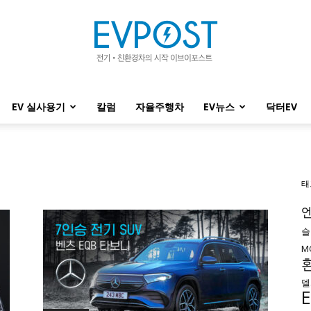
EV 실사용기
칼럼
자율주행차
EV뉴스
닥터EV
EVPOST
태
슬
M
델