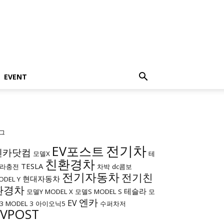
EVENT
그
전기차
EV포스트
엔카닷컴
모델X
테
친환경차
TESLA
라충전
차박
dc콤보
전기자동차
전기친
현대자동차
ODEL Y
환경차
테슬라
모델Y
MODEL X
모델S
MODEL S
모
엔카
EV
3
MODEL 3
아이오닉5
수퍼차저
EVPOST