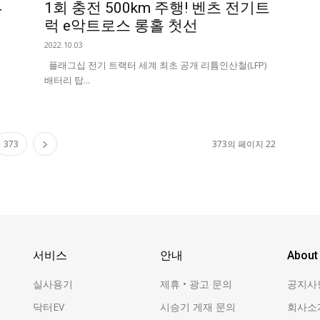
4
1회 충전 500km 주행! 벤츠 전기트
럭 e악트로스 롱홀 첫선
2022.10.03
플래그십 전기 트랙터 세계 최초 공개 리튬인산철(LFP)
배터리 탑...
373
373의 페이지 22
서비스
안내
About
실사용기
제휴 • 광고 문의
공지사
닥터EV
시승기 게재 문의
회사소