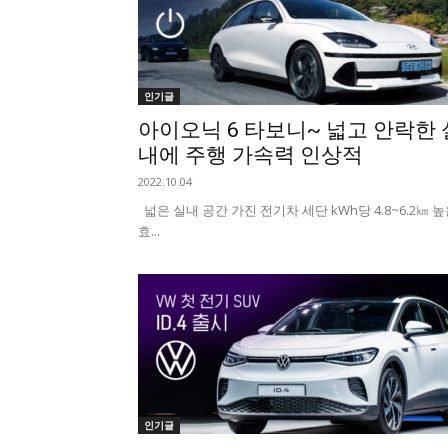
인기글
아이오닉 6 타보니~ 넓고 안락한 
내에 주행 가속력 인상적
2022.10.04
넓은 실내 공간 가진 전기차 세단 kWh당 4.8~6.2㎞ 
효...
인기글