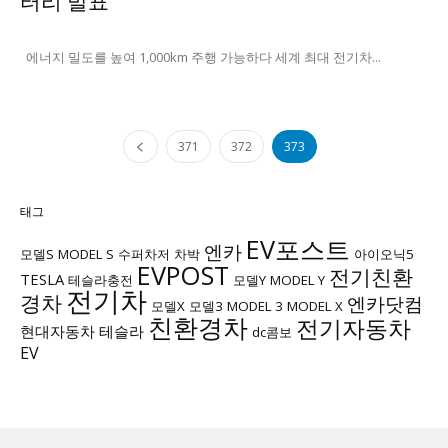
터리 발표
에너지 밀도를 높여 1,000km 주행 가능하다 세계 최대 전기차...
371
372
373
태그
EV포스트
엔카
모델S
MODEL S
수퍼차저
차박
아이오닉5
EVPOST
전기친환
TESLA
테슬라충전
모델Y
MODEL Y
전기차
경차
엔카닷컴
모델X
모델3
MODEL 3
MODEL X
친환경차
전기자동차
현대자동차
테슬라
dc콤보
EV