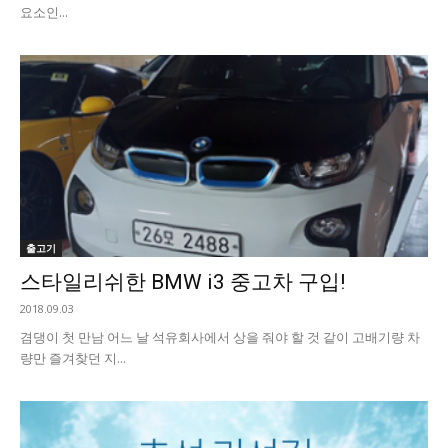
요소인...
출고기
스타일리쉬한 BMW i3 중고차 구입!
2018.09.03
겸댕이 첫 만남 어느 날 석유회사에서 상을 줘야 할 것 같이 고배기량 차
량만 즐겨찾던 지...