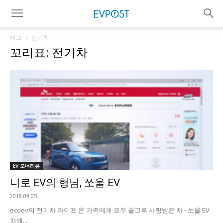
태그
전기차
꼬리표: 전기차
EV 오너리뷰
니로 EV의 형님, 쏘울 EV
2018.09.05
ecoev의 전기차 라이프 온 가족에게 모두 골고루 사랑받은 차 - 쏘울 EV
차에...