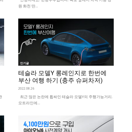
원 화천 딴...
인기글
테슬라 모델Y 롱레인지로 한번에
부산 여행 하기 (충주 슈퍼차저)
2022.08.26
관
최근 많은 논란에 휩싸인 테슬라 모델Y의 주행가능거리.
모트라인에...