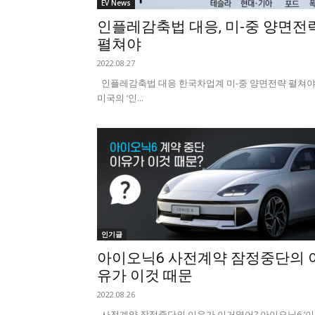
EV News
인플레감축법 대응, 미-중 양면전
펼쳐야
2022.08.27
인플레감축법 대응 한국차업계 미-중 양면전략 펼쳐
미국의 ‘인...
인기글
아이오닉6 사전계약 잠정중단의 
유가 이것 때문
2022.08.26
사전계약 잠정중단의 이유가 이거였어? 아이오닉6 ‘