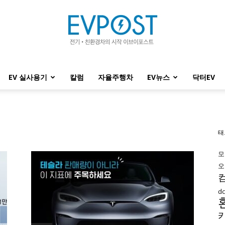
EV 실사용기
칼럼
자율주행차
EV뉴스
닥터EV
EVPOST
태
모
오
d