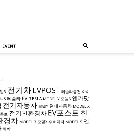
EVENT
그
전기차
EVPOST
델3
테슬라충전
아이
엔카닷
EV
테슬라
TESLA
닉5
MODEL Y
모델S
전기자동차
컴
현대자동차
모델Y
MODEL X
EV포스트
친
전기친환경차
c콤보
환경차
엔
MODEL 3
모델X
수퍼차저
MODEL S
카
차박