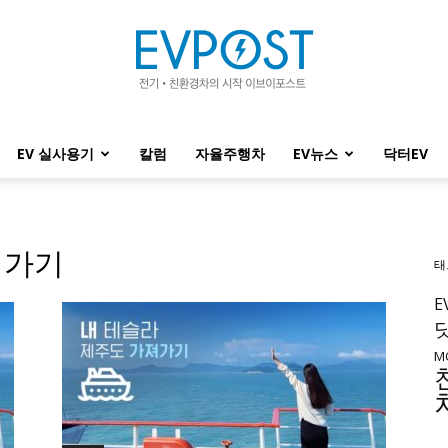
EV 실사용기
칼럼
자율주행차
EV뉴스
닥터EV
EVPOST
져가기
태
E
M