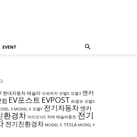
EVENT
그
엔카
V
현대자동차
테슬라
수퍼차저
모델X
모델3
EV포스트
EVPOST
닷컴
dc콤보
모델S
전기자동차
엔카
ODEL 3
MODEL X
모델Y
전기
친환경차
아이오닉5
차박
테슬라충전
차
전기친환경차
TESLA
MODEL S
MODEL Y