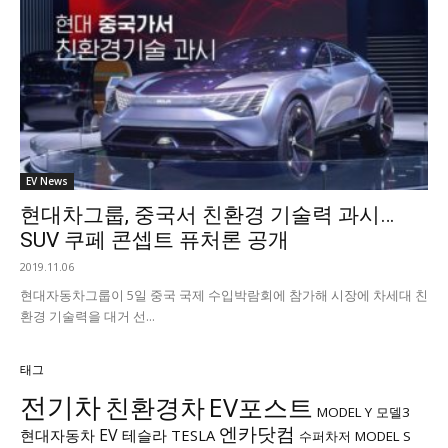
EV News
현대차그룹, 중국서 친환경 기술력 과시…
SUV 쿠페 콘셉트 퓨처론 공개
2019.11.06
현대자동차그룹이 5일 중국 국제 수입박람회에 참가해 시장에 차세대 친
환경 기술력을 대거 선...
태그
전기차
친환경차
EV포스트
MODEL Y
모델3
엔카닷컴
EV
현대자동차
테슬라
TESLA
수퍼차저
MODEL S