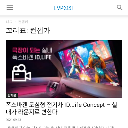
태그
컨셉카
꼬리표: 컨셉카
인기글
폭스바겐 도심형 전기차 ID.Life Concept – 실
내가 라운지로 변한다
2021.09.13
유행타지 않는 디자인 가변형 실내 적용 폭스바겐은 6일(현지시간)...