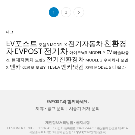
1
2
태그
EV포스트
친환경
전기자동차
모델3
MODEL X
전기차
차
EVPOST
EV
아이오닉5
MODEL Y
테슬라충
전기친환경차
현대자동차
전
모델S
MODEL 3
수퍼차저
모델
엔카
엔카닷컴
TESLA
테슬라
X
dc콤보
모델Y
차박
MODEL S
EVPOST와 함께하세요.
제휴 • 광고 문의
|
시승기 게재 문의
개인정보처리방침
•
공지사항
CUSTOMER CENTER T. 1599-5455 • 사업자 등록번호 104-86-54476 • 통신판매업신고 제2014-
서울중구-0393호 • 대표자 김상범 • Copyright © 엔카닷컴(주)