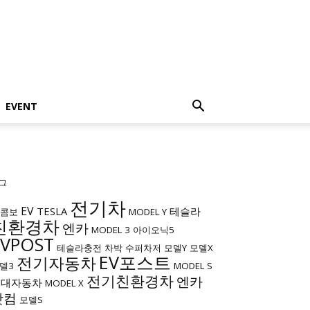
EVENT
그
전기차
EV
TESLA
테슬라
c콤보
MODEL Y
친환경차
엔카
MODEL 3
아이오닉5
EVPOST
테슬라충전
차박
수퍼차저
모델Y
모델X
EV포스트
전기자동차
델3
MODEL S
전기친환경차
엔카
현대자동차
MODEL X
닷컴
모델S