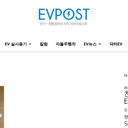
EV 실사용기
칼럼
자율주행차
EV뉴스
닥터EV
EVPOST
태
d
모