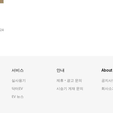
24
서비스
안내
About
실사용기
제휴 • 광고 문의
공지사
닥터EV
시승기 게재 문의
회사소
EV 뉴스