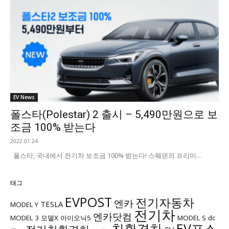
EV News
폴스타(Polestar) 2 출시 – 5,490만원으로 보
조금 100% 받는다
2022.01.24
폴스타, 국내에서 전기차 보조금 100% 받는다! 스웨덴의 프리미...
태그
EVPOST
전기자동차
엔카
TESLA
MODEL Y
전기차
엔카닷컴
MODEL 3
모델X
아이오닉5
MODEL S
dc
친환경차
EV포스