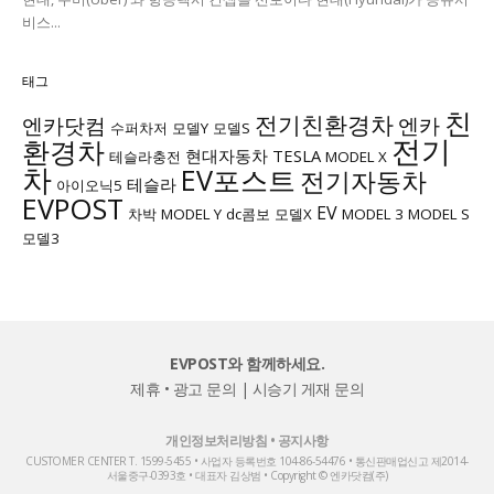
비스...
태그
친
전기친환경차
엔카닷컴
엔카
수퍼차저
모델Y
모델S
전기
환경차
현대자동차
TESLA
테슬라충전
MODEL X
차
EV포스트
전기자동차
테슬라
아이오닉5
EVPOST
EV
차박
MODEL Y
dc콤보
모델X
MODEL 3
MODEL S
모델3
EVPOST와 함께하세요.
제휴 • 광고 문의
|
시승기 게재 문의
개인정보처리방침
•
공지사항
CUSTOMER CENTER T. 1599-5455 • 사업자 등록번호 104-86-54476 • 통신판매업신고 제2014-
서울중구-0393호 • 대표자 김상범 • Copyright © 엔카닷컴(주)