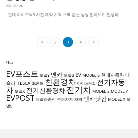
2021.02.26
현대 아이오닉5 사전 계약 가격 스펙 옵션 성능 알아보기 안녕하...
2
3
4
태그
EV포스트
엔카
EV
현대자동차
테
모델Y
모델3
MODEL S
친환경차
전기자동
슬라
TESLA
dc콤보
아이오닉5
전기차
차
전기친환경차
모델X
MODEL 3
MODEL Y
EVPOST
엔카닷컴
테슬라충전
수퍼차저
차박
MODEL X
모
델S