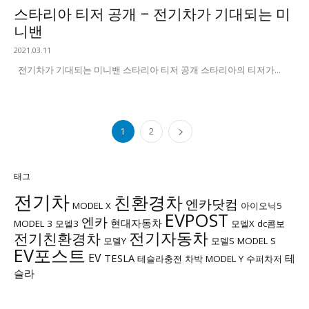
스타리아 티저 공개 – 전기차가 기대되는 미
니밴
2021.03.11
전기차가 기대되는 미니밴 스타리아 티저 공개 스타리아의 티저가...
1
2
태그
전기차
친환경차
엔카닷컴
MODEL X
아이오닉5
EVPOST
엔카
현대자동차
MODEL 3
모델3
모델X
dc콤보
전기자동차
전기친환경차
모델Y
모델S
MODEL S
EV포스트
EV
TESLA
테
테슬라충전
차박
MODEL Y
수퍼차저
슬라