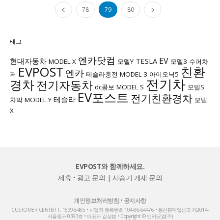
78
79
80
태그
엔카닷컴
EV
현대자동차
TESLA
MODEL X
모델Y
모델3
수퍼차
EVPOST
친환
엔카
저
테슬라충전
MODEL 3
아이오닉5
전기차
경차
전기자동차
dc콤보
MODEL S
모델S
EV포스트
전기친환경차
테슬라
차박
MODEL Y
모델
X
EVPOST와 함께하세요.
제휴 • 광고 문의
|
시승기 게재 문의
개인정보처리방침
•
공지사항
CUSTOMER CENTER T. 1599-5455 • 사업자 등록번호 104-86-54476 • 통신판매업신고 제2014-
서울중구-0393호 • 대표자 김상범 • Copyright © 엔카닷컴(주)